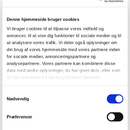
Denne hjemmeside bruger cookies
Vi bruger cookies til at tilpasse vores indhold og
annoncer, til at vise dig funktioner til sociale medier og til
at analysere vores trafik. Vi deler også oplysninger om
din brug af vores hjemmeside med vores partnere inden
for sociale medier, annonceringspartnere og
analysepartnere. Vores partnere kan kombinere disse
data med andre oplysninger, du har givet dem, eller som
de har indsamlet fra din brug af deres tjenester.
Vigerslev
S
hghfchdcnh
Nødvendig
a
m
t
Præferencer
y
k