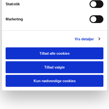
k
Statistik
e
v
Du vil måske også kunne lide...
Marketing
a
l
g
Vis detaljer
Tillad alle cookies
Tillad valgte
Kun nødvendige cookies