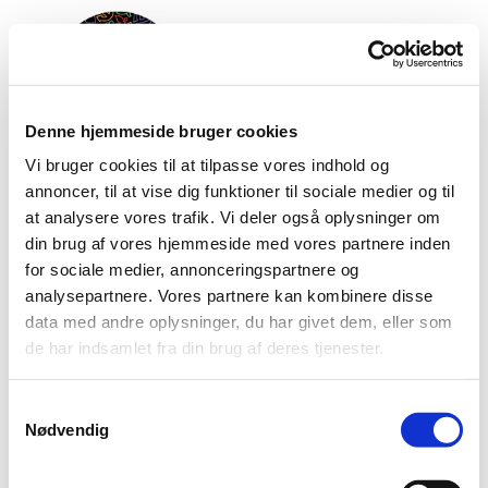
Denne hjemmeside bruger cookies
Vi bruger cookies til at tilpasse vores indhold og
annoncer, til at vise dig funktioner til sociale medier og til
at analysere vores trafik. Vi deler også oplysninger om
din brug af vores hjemmeside med vores partnere inden
Provstisekretær Mette Schwaner
for sociale medier, annonceringspartnere og
Peter Bangs Vej 5B, Bygning 6, 4. sal, 2000
analysepartnere. Vores partnere kan kombinere disse
Frederiksberg
data med andre oplysninger, du har givet dem, eller som
mail:
Valby-vanloese.provsti@km.dk
de har indsamlet fra din brug af deres tjenester.
tlf. 51 81 41 32
S
Træffes mandag til fredag fra 10 til 14.
Nødvendig
a
m
t