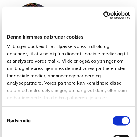
Denne hjemmeside bruger cookies
Vi bruger cookies til at tilpasse vores indhold og
annoncer, til at vise dig funktioner til sociale medier og til
at analysere vores trafik. Vi deler også oplysninger om
din brug af vores hjemmeside med vores partnere inden
for sociale medier, annonceringspartnere og
BU 2025
analysepartnere. Vores partnere kan kombinere disse
data med andre oplysninger, du har givet dem, eller som
de har indsamlet fra din brug af deres tjenester.
S
Nødvendig
Budgetudvalgets møder i 2025 er planlagt til:
a
m
Temadag 29. marts 2025
t