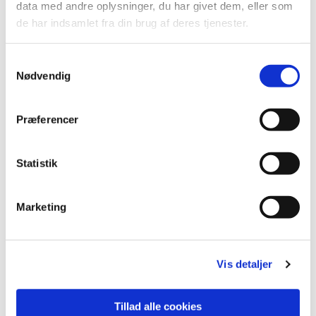
data med andre oplysninger, du har givet dem, eller som
Budgetudvalget for
de har indsamlet fra din brug af deres tjenester.
København
S
Nødvendig
a
m
t
Præferencer
y
Budgetudvalgets møder i
k
2026 er planlagt til:
k
Statistik
e
v
Marketing
5. februar - dagsorden kan ses
her
a
l
Temadag 18. april
g
Vis detaljer
9. juni
20. august
Tillad alle cookies