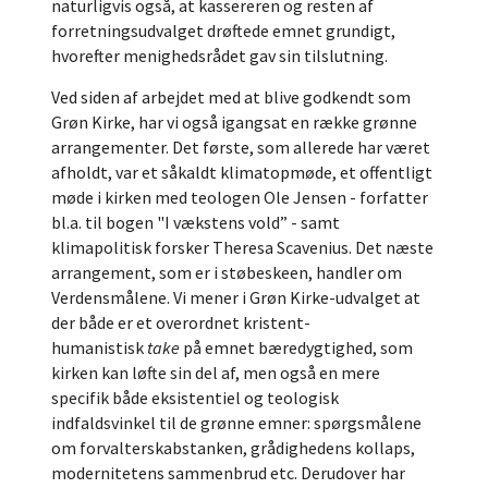
naturligvis også, at kassereren og resten af
forretningsudvalget drøftede emnet grundigt,
hvorefter menighedsrådet gav sin tilslutning.
Ved siden af arbejdet med at blive godkendt som
Grøn Kirke, har vi også igangsat en række grønne
arrangementer. Det første, som allerede har været
afholdt, var et såkaldt klimatopmøde, et offentligt
møde i kirken med teologen Ole Jensen - forfatter
bl.a. til bogen "I vækstens vold” - samt
klimapolitisk forsker Theresa Scavenius. Det næste
arrangement, som er i støbeskeen, handler om
Verdensmålene. Vi mener i Grøn Kirke-udvalget at
der både er et overordnet kristent-
humanistisk
take
på emnet bæredygtighed, som
kirken kan løfte sin del af, men også en mere
specifik både eksistentiel og teologisk
indfaldsvinkel til de grønne emner: spørgsmålene
om forvalterskabstanken, grådighedens kollaps,
modernitetens sammenbrud etc. Derudover har