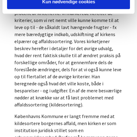
Kun nødvendige cookies
konstatere, at vi allerede levede op til 35-40
procent af kriterierne. Vi markerede herefter de
kriterier, som vi ret nemt ville kunne komme til at
leve op til - de såkaldt lavt hængende frugter - fx
mere bæredygtige indkøb, udskiftning af kirkens
elpærer og affaldssortering. Vores kirketjener
beskrev herefter i detaljer for det øvrige udvalg,
hvad der rent faktisk skulle til af ændret praksis på
forskellige områder, for at gennemføre dels de
foreslåede ændringer, dels for at vi også kunne leve
op til flertallet af de øvrige kriterier. Han
beregnede også hvad det ville koste, både i
besparelser - og i udgifter. En af de mere besværlige
nødder at knække var at få løst problemet med
affaldssortering (kildesortering).
Københavns Kommune er langt fremme med at
kildesortere borgernes affald, men kirken er som
institution juridisk stillet som en