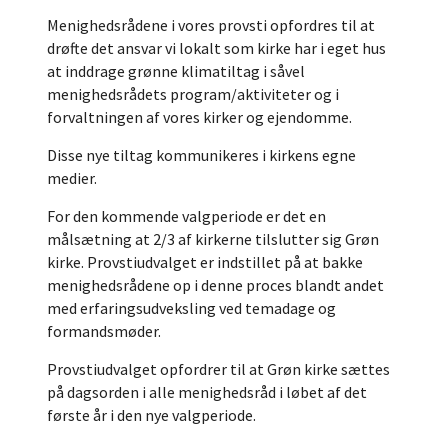
Menighedsrådene i vores provsti opfordres til at
drøfte det ansvar vi lokalt som kirke har i eget hus
at inddrage grønne klimatiltag i såvel
menighedsrådets program/aktiviteter og i
forvaltningen af vores kirker og ejendomme.
Disse nye tiltag kommunikeres i kirkens egne
medier.
For den kommende valgperiode er det en
målsætning at 2/3 af kirkerne tilslutter sig Grøn
kirke. Provstiudvalget er indstillet på at bakke
menighedsrådene op i denne proces blandt andet
med erfaringsudveksling ved temadage og
formandsmøder.
Provstiudvalget opfordrer til at Grøn kirke sættes
på dagsorden i alle menighedsråd i løbet af det
første år i den nye valgperiode.