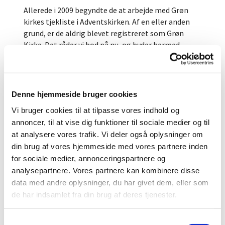
Allerede i 2009 begyndte de at arbejde med Grøn
kirkes tjekliste i Adventskirken. Af en eller anden
grund, er de aldrig blevet registreret som Grøn
Kirke. Det råder vi bod på nu, og byder hermed
officielt adventskirken velkommen som Grøn kirke.
Det vigtigste er dog også, at de i kirken arbejder
med det grønne, og vi opfordrer Adventskirken,
Denne hjemmeside bruger cookies
som alle andre grønne kirker, til løbende at arbejde
Vi bruger cookies til at tilpasse vores indhold og
med tjeklisten.
annoncer, til at vise dig funktioner til sociale medier og til
at analysere vores trafik. Vi deler også oplysninger om
At være grøn kirke er en aldrig afsluttet proces.
din brug af vores hjemmeside med vores partnere inden
Om Timotheus kirken står der:
for sociale medier, annonceringspartnere og
analysepartnere. Vores partnere kan kombinere disse
I foråret 2019 blev menighedsrådet i
data med andre oplysninger, du har givet dem, eller som
Timotheuskirken gennem en artikel i
de har indsamlet fra din brug af deres tjenester.
Menighedsrådenes Blad opmærksom på Grøn
Kirke-initiativet. Da vi er kirke i et område, hvor det
grønne engagement i forvejen er højt, mente vi i
S