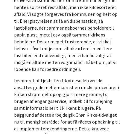
erhvervsvirksomhed. Derfor må kommunen gerne
hente usorteret restaffald, men ikke kildesorteret
affald. Vi søgte forgæves fra kommunen og helt op
til Energistyrelsen at få en dispensation, så
lastbilerne, der tømmer naboernes beholdere til
papir, plast, metal osv. også tømmer kirkens
beholdere. Det er meget frustrerende, at vi skal
belaste såvel miljø som villakvarteret med flere
lastbiler, end nødvendigt, men vi har nu valgt at
indgå en aftale med en vognmand i håbet om, at vi
løbende kan forbedre ordningen.
Inspireret af tjeklisten fik vi desuden ved de
ansattes gode mellemkomst en række procedurer i
kirken strammet op og gjort mere grønne, fx
brugen af engangsservice, indkøb til forplejning
samt informationer til kirkens brugere. På
baggrund af dette arbejde gik Grøn Kirke-udvalget
nu til menighedsrådet for at få rådets opbakning til
at implementere ændringerne. Dette krævede