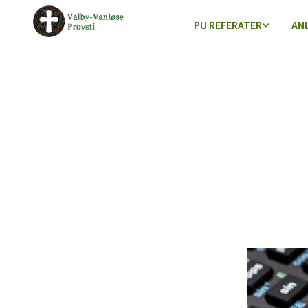
PU REFERATER
AN