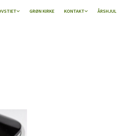
OVSTIET
GRØN KIRKE
KONTAKT
ÅRSHJUL